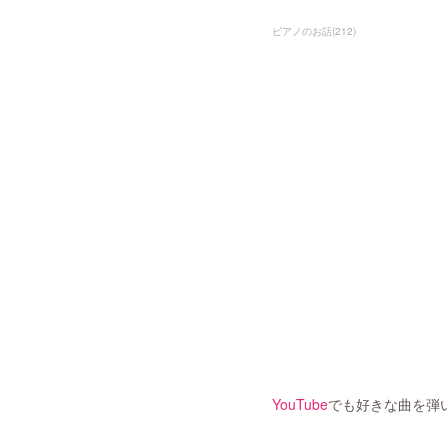
ピアノのお話
(
212
)
YouTube
でも好きな曲を弾