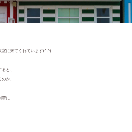
に来てくれています(^.^)
すると、
るのか、
間帯に