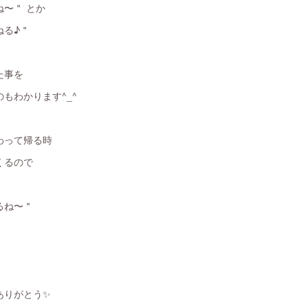
〜＂ とか
ねる♪＂
た事を
もわかります^_^
わって帰る時
くるので
るね〜＂
ありがとう✨