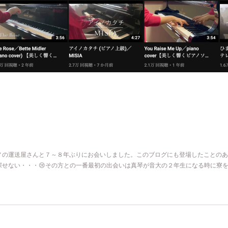
ノの運送屋さんと７～８年ぶりにお会いしました。このブログにも登場したことのあ
探せない・・・😢その方との一番最初の出会いは真琴が音大の２年生になる時に寮