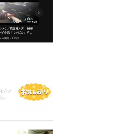
る方で
を出…