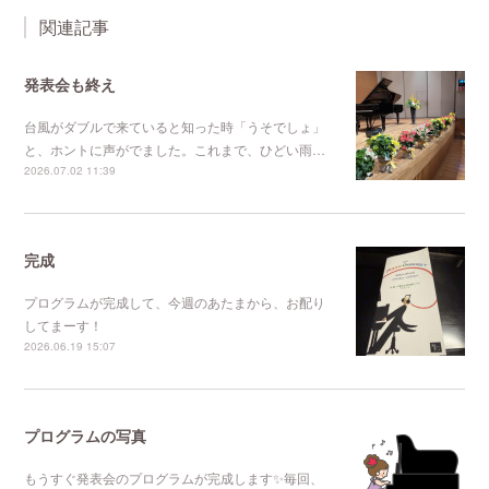
関連記事
発表会も終え
台風がダブルで来ていると知った時「うそでしょ」
と、ホントに声がでました。これまで、ひどい雨…
2026.07.02 11:39
完成
プログラムが完成して、今週のあたまから、お配り
してまーす！
2026.06.19 15:07
プログラムの写真
もうすぐ発表会のプログラムが完成します✨毎回、