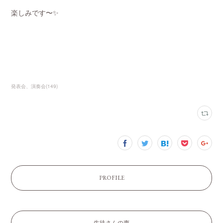
楽しみです〜✨
発表会、演奏会
(
149
)
PROFILE