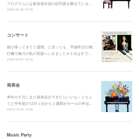
プログラムには参加者全員の顔写真を載せていま…
2026.06.09 14:03
コンサート
娘が帰ってきて１週間。と言っても、早速昨日の飛
行機で柳川の私の実家へいきました✈２日はすで…
2026.06.03 15:44
発表会
来年の６月にまた発表会ができたらいいな～とちょ
うど半年前の12月１日から１週間がホールの申込…
2025.12.09 13:56
Music Party