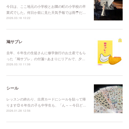
今日は、ここ地元の小学校とお隣の町の小学校の卒
業式でした。何日か前に見た天気予報では雨☂だ…
2026.03.18 10:22
鳩サブレ
去年、６年生の生徒さんに修学旅行のお土産でもら
った「鳩サブレ」の付箋✨あまりにリアルで、夕…
2026.03.10 11:06
シール
レッスンの終わり、出席カードにシールを貼って帰
ります😊６年生の子も中学生も、「ん～～今日ど…
2026.01.28 12:56