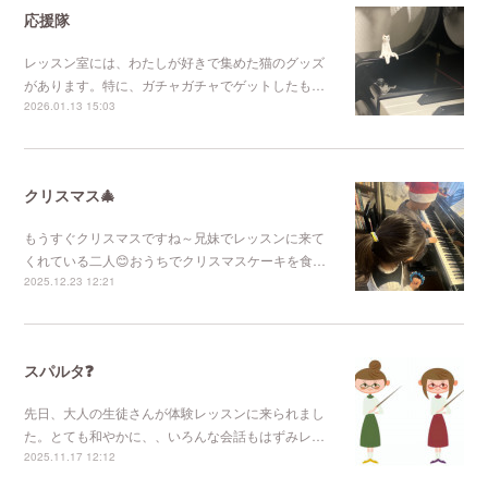
応援隊
レッスン室には、わたしが好きで集めた猫のグッズ
があります。特に、ガチャガチャでゲットしたも…
2026.01.13 15:03
クリスマス🎄
もうすぐクリスマスですね～兄妹でレッスンに来て
くれている二人😊おうちでクリスマスケーキを食…
2025.12.23 12:21
スパルタ❓
先日、大人の生徒さんが体験レッスンに来られまし
た。とても和やかに、、いろんな会話もはずみレ…
2025.11.17 12:12