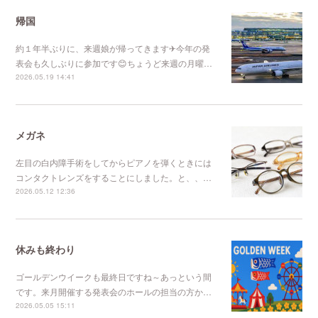
帰国
約１年半ぶりに、来週娘が帰ってきます✈今年の発
表会も久しぶりに参加です😊ちょうど来週の月曜…
2026.05.19 14:41
メガネ
左目の白内障手術をしてからピアノを弾くときには
コンタクトレンズをすることにしました。と、、…
2026.05.12 12:36
休みも終わり
ゴールデンウイークも最終日ですね～あっという間
です。来月開催する発表会のホールの担当の方か…
2026.05.05 15:11