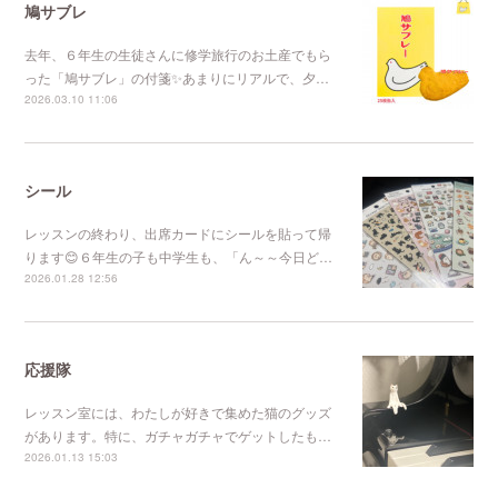
鳩サブレ
去年、６年生の生徒さんに修学旅行のお土産でもら
った「鳩サブレ」の付箋✨あまりにリアルで、夕…
2026.03.10 11:06
シール
レッスンの終わり、出席カードにシールを貼って帰
ります😊６年生の子も中学生も、「ん～～今日ど…
2026.01.28 12:56
応援隊
レッスン室には、わたしが好きで集めた猫のグッズ
があります。特に、ガチャガチャでゲットしたも…
2026.01.13 15:03