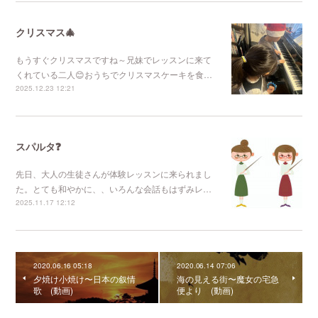
クリスマス🎄
もうすぐクリスマスですね～兄妹でレッスンに来て
くれている二人😊おうちでクリスマスケーキを食…
2025.12.23 12:21
スパルタ❓
先日、大人の生徒さんが体験レッスンに来られまし
た。とても和やかに、、いろんな会話もはずみレ…
2025.11.17 12:12
2020.06.16 05:18
2020.06.14 07:06
夕焼け小焼け〜日本の叙情
海の見える街〜魔女の宅急
歌 (動画)
便より (動画)