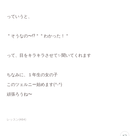
っていうと、
＂そうなの〜⁉️＂＂わかった！＂
って、目をキラキラさせて✨聞いてくれます
ちなみに、１年生の女の子
このツェルニー始めます(^-^)
頑張ろうね〜
レッスン
(
464
)