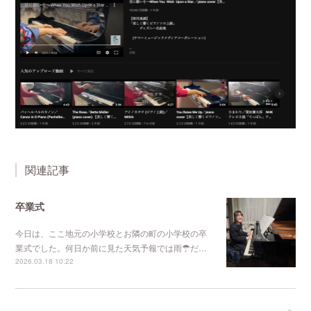
関連記事
卒業式
今日は、ここ地元の小学校とお隣の町の小学校の卒
業式でした。何日か前に見た天気予報では雨☂だ…
2026.03.18 10:22