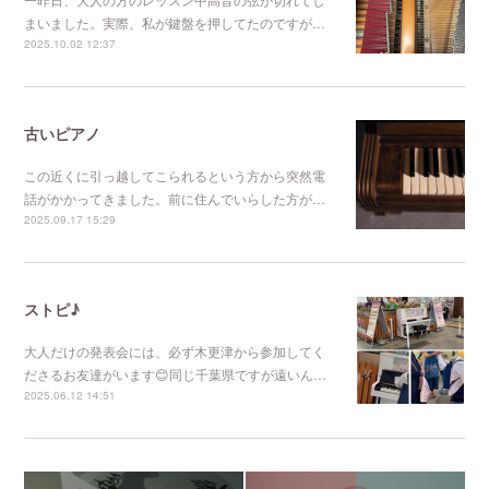
まいました。実際、私が鍵盤を押してたのですが…
2025.10.02 12:37
古いピアノ
この近くに引っ越してこられるという方から突然電
話がかかってきました。前に住んでいらした方が…
2025.09.17 15:29
ストピ♪
大人だけの発表会には、必ず木更津から参加してく
ださるお友達がいます😊同じ千葉県ですが遠いん…
2025.06.12 14:51