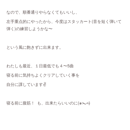
なので、順番通りやらなくてもいいし、
左手重点的にやったから、今度はスタッカート(音を短く弾いて
弾く)の練習しようかな〜
という風に飽きずに出来ます。
わたしも最近、１日最低でも４〜5曲
寝る前に気持ちよくクリアしていく事を
自分に課しています✌️
寝る前に腹筋！ も、出来たらいいのに(๑˃̵ᴗ˂̵)