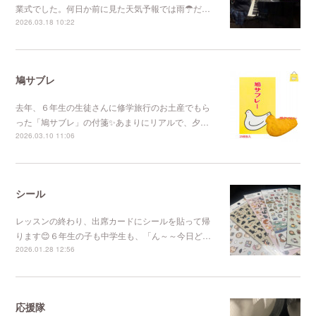
業式でした。何日か前に見た天気予報では雨☂だ…
2026.03.18 10:22
鳩サブレ
去年、６年生の生徒さんに修学旅行のお土産でもら
った「鳩サブレ」の付箋✨あまりにリアルで、夕…
2026.03.10 11:06
シール
レッスンの終わり、出席カードにシールを貼って帰
ります😊６年生の子も中学生も、「ん～～今日ど…
2026.01.28 12:56
応援隊