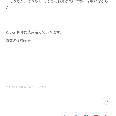
「ぞうさん」ぞうさん ぞうさんお鼻が長いのね…を歌いながら
♪
だいぶ身体に染み込んでいきます。
奇数の３拍子🎶
ピアノのお話
(
212
)
レッスン
(
464
)