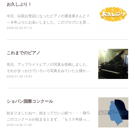
お久しぶり！
今日、以前お世話になったピアノの運送屋さんと７
～８年ぶりにお会いしました。このブログにも登…
2026.03.20 07:13
これまでのピアノ
先日、アップライトピアノの写真を投稿しました。
それがきっかけでいろいろ写真をみていたら懐か…
2026.01.08 14:53
ショパン国際コンクール
始まりましたねー。始まってだいぶ経つ・・・😅💦
このコンクールが始まるとまず、「もう５年経っ…
2025.10.08 11:45