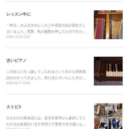
レッスン中に
一昨日、大人の方のレッスン中高音の弦が切れてし
まいました。実際、私が鍵盤を押してたのですが…
2025.10.02 12:37
古いピアノ
この近くに引っ越してこられるという方から突然電
話がかかってきました。前に住んでいらした方が…
2025.09.17 15:29
ストピ♪
大人だけの発表会には、必ず木更津から参加してく
ださるお友達がいます😊同じ千葉県ですが遠いん…