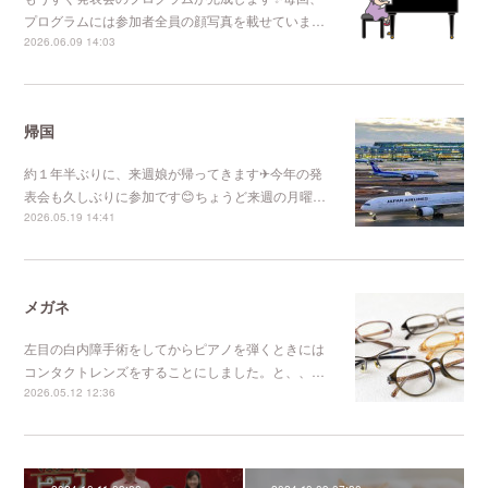
プログラムには参加者全員の顔写真を載せていま…
2026.06.09 14:03
帰国
約１年半ぶりに、来週娘が帰ってきます✈今年の発
表会も久しぶりに参加です😊ちょうど来週の月曜…
2026.05.19 14:41
メガネ
左目の白内障手術をしてからピアノを弾くときには
コンタクトレンズをすることにしました。と、、…
2026.05.12 12:36