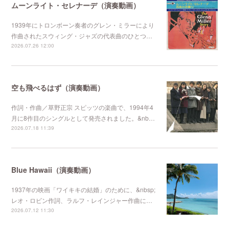
ムーンライト・セレナーデ（演奏動画）
1939年にトロンボーン奏者のグレン・ミラーにより
作曲されたスウィング・ジャズの代表曲のひとつ…
2026.07.26 12:00
空も飛べるはず（演奏動画）
作詞・作曲／草野正宗 スピッツの楽曲で、1994年4
月に8作目のシングルとして発売されました。&nb…
2026.07.18 11:39
Blue Hawaii（演奏動画）
1937年の映画「ワイキキの結婚」のために、&nbsp;
レオ・ロビン作詞、ラルフ・レインジャー作曲に…
2026.07.12 11:30