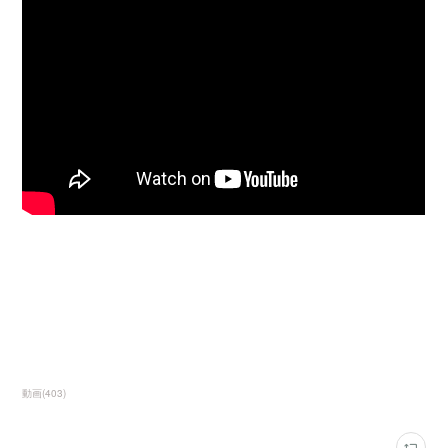
動画
(
403
)