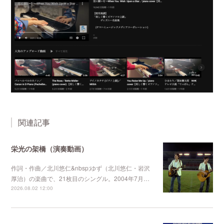
関連記事
栄光の架橋（演奏動画）
作詞・作曲／北川悠仁&nbsp;ゆず（北川悠仁・岩沢
厚治）の楽曲で、21枚目のシングル。2004年7月…
2026.08.02 12:00