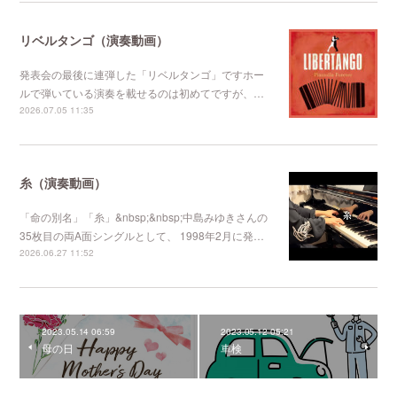
リベルタンゴ（演奏動画）
発表会の最後に連弾した「リベルタンゴ」ですホー
ルで弾いている演奏を載せるのは初めてですが、…
2026.07.05 11:35
糸（演奏動画）
「命の別名」「糸」&nbsp;&nbsp;中島みゆきさんの
35枚目の両A面シングルとして、 1998年2月に発…
2026.06.27 11:52
2023.05.14 06:59
2023.05.12 05:21
母の日
車検