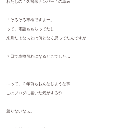
わたしの＂久留米ナンバー＂の車🚗
「そろそろ車検ですよー」
って、電話ももらってたし
来月だよなぁとは何となく思ってたんですが
７日で車検切れになるとこでした…
…って、２年前もおんなじような事
このブログに書いた気がする💦
懲りないなぁ。