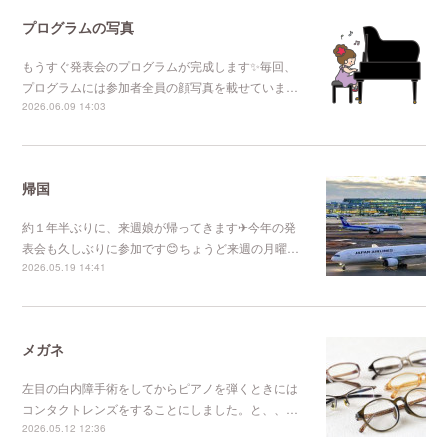
プログラムの写真
もうすぐ発表会のプログラムが完成します✨毎回、
プログラムには参加者全員の顔写真を載せていま…
2026.06.09 14:03
帰国
約１年半ぶりに、来週娘が帰ってきます✈今年の発
表会も久しぶりに参加です😊ちょうど来週の月曜…
2026.05.19 14:41
メガネ
左目の白内障手術をしてからピアノを弾くときには
コンタクトレンズをすることにしました。と、、…
2026.05.12 12:36