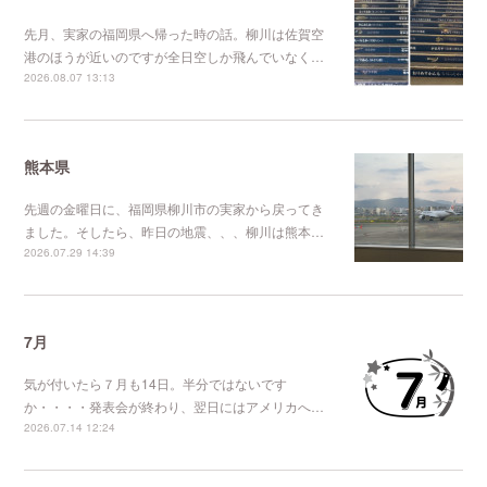
先月、実家の福岡県へ帰った時の話。柳川は佐賀空
港のほうが近いのですが全日空しか飛んでいなく…
2026.08.07 13:13
熊本県
先週の金曜日に、福岡県柳川市の実家から戻ってき
ました。そしたら、昨日の地震、、、柳川は熊本…
2026.07.29 14:39
7月
気が付いたら７月も14日。半分ではないです
か・・・・発表会が終わり、翌日にはアメリカへ…
2026.07.14 12:24