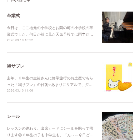
卒業式
今日は、ここ地元の小学校とお隣の町の小学校の卒
業式でした。何日か前に見た天気予報では雨☂だ…
2026.03.18 10:22
鳩サブレ
去年、６年生の生徒さんに修学旅行のお土産でもら
った「鳩サブレ」の付箋✨あまりにリアルで、夕…
2026.03.10 11:06
シール
レッスンの終わり、出席カードにシールを貼って帰
ります😊６年生の子も中学生も、「ん～～今日ど…