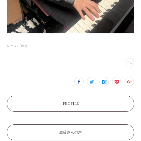
レッスン
(
464
)
PROFILE
生徒さんの声