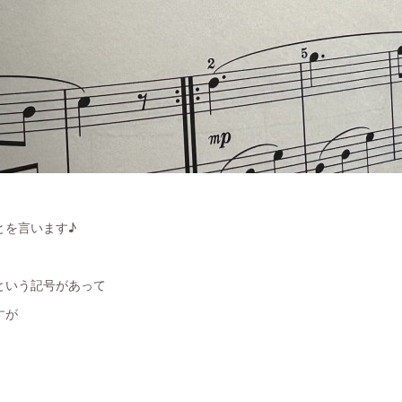
とを言います♪
という記号があって
すが
。