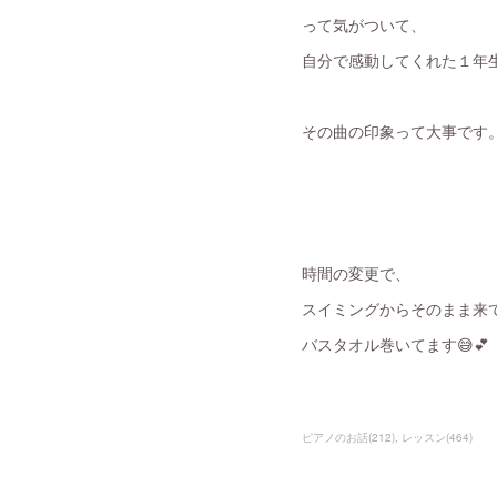
って気がついて、
自分で感動してくれた１年生
その曲の印象って大事です
時間の変更で、
スイミングからそのまま来
バスタオル巻いてます😅💕
ピアノのお話
(
212
)
レッスン
(
464
)