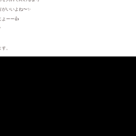
方がいいよね〜✨
よーー👍
️
ます。