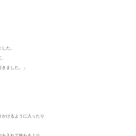
ました。
に、
行きました。」
りかけるように入ったり
力を入れて終わるより