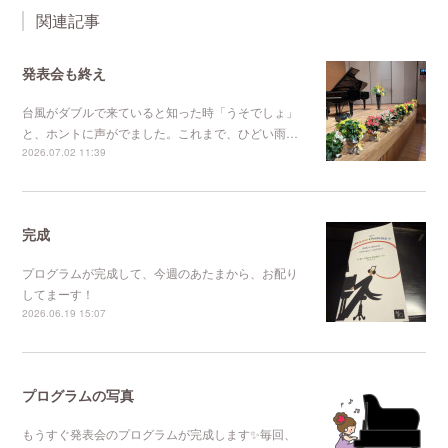
関連記事
発表会も終え
台風がダブルで来ていると知った時「うそでしょ」
と、ホントに声がでました。これまで、ひどい雨…
2026.07.02 11:39
完成
プログラムが完成して、今週のあたまから、お配り
してまーす！
2026.06.19 15:07
プログラムの写真
もうすぐ発表会のプログラムが完成します✨毎回、