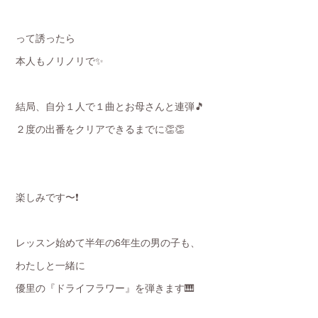
って誘ったら
本人もノリノリで✨
結局、自分１人で１曲とお母さんと連弾🎵
２度の出番をクリアできるまでに👏👏
楽しみです〜❗️
レッスン始めて半年の6年生の男の子も、
わたしと一緒に
優里の『ドライフラワー』を弾きます🎹