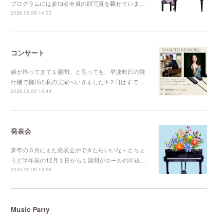
プログラムには参加者全員の顔写真を載せていま…
2026.06.09 14:03
コンサート
娘が帰ってきて１週間。と言っても、早速昨日の飛
行機で柳川の私の実家へいきました✈２日はすで…
2026.06.03 15:44
発表会
来年の６月にまた発表会ができたらいいな～とちょ
うど半年前の12月１日から１週間がホールの申込…
2025.12.09 13:56
Music Party