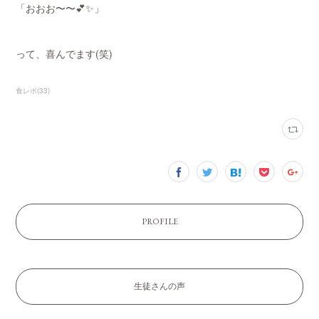
「おおお〜〜💕✨」
って、喜んでます(笑)
食レポ
(
33
)
PROFILE
生徒さんの声