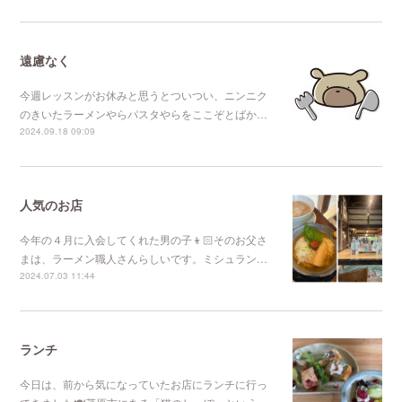
遠慮なく
今週レッスンがお休みと思うとついつい、ニンニク
のきいたラーメンやらパスタやらをここぞとばか…
2024.09.18 09:09
人気のお店
今年の４月に入会してくれた男の子👦🏻そのお父さ
まは、ラーメン職人さんらしいです。ミシュラン…
2024.07.03 11:44
ランチ
今日は、前から気になっていたお店にランチに行っ