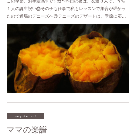
この季節、お芋最高✨ですね〜昨日の夜は、友達３人で、うち
１人の誕生祝い🎂その子も仕事で私もレッスンで集合が遅かっ
たので近場のデニーズへ😊デニーズのデザートは、季節に応…
2023.08.14 12:38
ママの楽譜