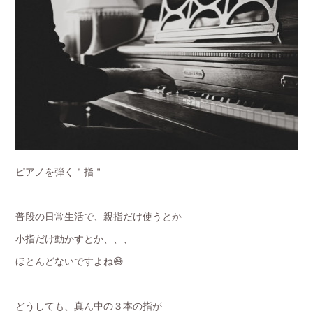
ピアノを弾く＂指＂
普段の日常生活で、親指だけ使うとか
小指だけ動かすとか、、、
ほとんどないですよね😅
どうしても、真ん中の３本の指が