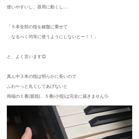
使いやすいし、器用に動くし…
「５本全部の指を鍵盤に乗せて
なるべく均等に使うようにしないとー！！」
と、よく言います😊
真ん中３本の指は明らかに長いので
ふわ〜っと丸くしてあげないと
両端の１番(親指)、５番(小指)は完全に届きません💦