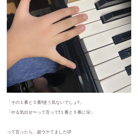
「その１番と５番❗️使う気ないでしょ‼️」
「やる気出せ〜って言って❗️１番と５番に😤」
って言ったら、超ウケてました🤣