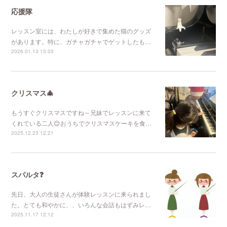
応援隊
レッスン室には、わたしが好きで集めた猫のグッズ
があります。特に、ガチャガチャでゲットしたも…
2026.01.13 15:03
クリスマス🎄
もうすぐクリスマスですね～兄妹でレッスンに来て
くれている二人😊おうちでクリスマスケーキを食…
2025.12.23 12:21
スパルタ❓
先日、大人の生徒さんが体験レッスンに来られまし
た。とても和やかに、、いろんな会話もはずみレ…
2025.11.17 12:12