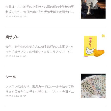
今日は、ここ地元の小学校とお隣の町の小学校の卒
業式でした。何日か前に見た天気予報では雨☂だ…
2026.03.18 10:22
鳩サブレ
去年、６年生の生徒さんに修学旅行のお土産でもら
った「鳩サブレ」の付箋✨あまりにリアルで、夕…
2026.03.10 11:06
シール
レッスンの終わり、出席カードにシールを貼って帰
ります😊６年生の子も中学生も、「ん～～今日ど…
2026.01.28 12:56