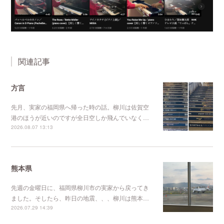
関連記事
方言
先月、実家の福岡県へ帰った時の話。柳川は佐賀空
港のほうが近いのですが全日空しか飛んでいなく…
2026.08.07 13:13
熊本県
先週の金曜日に、福岡県柳川市の実家から戻ってき
ました。そしたら、昨日の地震、、、柳川は熊本…
2026.07.29 14:39