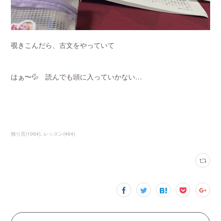
覗きこんだら、古文をやっていて
はぁ〜💦 読んでも頭に入っていかない…
独り言
(
1064
)
レッスン
(
464
)