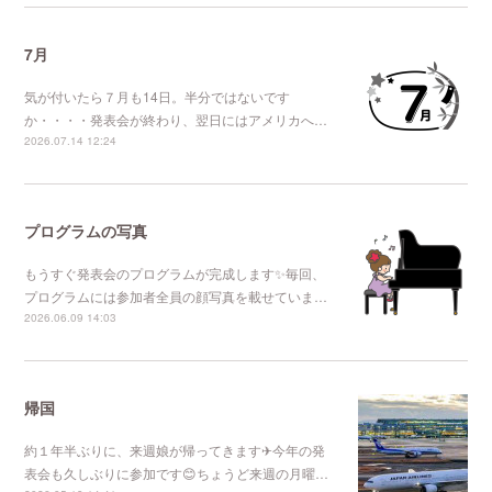
7月
気が付いたら７月も14日。半分ではないです
か・・・・発表会が終わり、翌日にはアメリカへ…
2026.07.14 12:24
プログラムの写真
もうすぐ発表会のプログラムが完成します✨毎回、
プログラムには参加者全員の顔写真を載せていま…
2026.06.09 14:03
帰国
約１年半ぶりに、来週娘が帰ってきます✈今年の発
表会も久しぶりに参加です😊ちょうど来週の月曜…