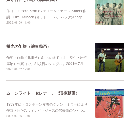
作曲 Jerome Kern (ジェローム・カーン)&nbsp;作
詞 Otto Harbach (オットー・ハルバック)&nbsp;…
2026.08.09 11:00
栄光の架橋（演奏動画）
作詞・作曲／北川悠仁&nbsp;ゆず（北川悠仁・岩沢
厚治）の楽曲で、21枚目のシングル。2004年7月…
2026.08.02 12:00
ムーンライト・セレナーデ（演奏動画）
1939年にトロンボーン奏者のグレン・ミラーにより
作曲されたスウィング・ジャズの代表曲のひとつ…
2026.07.26 12:00