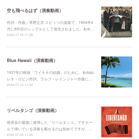
空も飛べるはず（演奏動画）
作詞・作曲／草野正宗 スピッツの楽曲で、1994年4
月に8作目のシングルとして発売されました。&nb…
2026.07.18 11:39
Blue Hawaii（演奏動画）
1937年の映画「ワイキキの結婚」のために、&nbsp;
レオ・ロビン作詞、ラルフ・レインジャー作曲に…
2026.07.12 11:30
リベルタンゴ（演奏動画）
発表会の最後に連弾した「リベルタンゴ」ですホー
ルで弾いている演奏を載せるのは初めてですが、…
2026.07.05 11:35