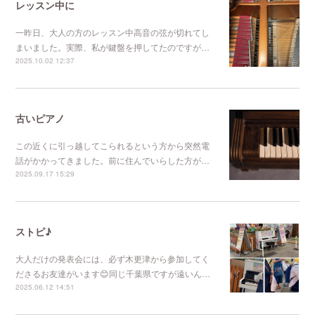
レッスン中に
一昨日、大人の方のレッスン中高音の弦が切れてし
まいました。実際、私が鍵盤を押してたのですが…
2025.10.02 12:37
古いピアノ
この近くに引っ越してこられるという方から突然電
話がかかってきました。前に住んでいらした方が…
2025.09.17 15:29
ストピ♪
大人だけの発表会には、必ず木更津から参加してく
ださるお友達がいます😊同じ千葉県ですが遠いん…
2025.06.12 14:51