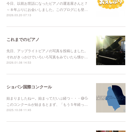
今日、以前お世話になったピアノの運送屋さんと７
～８年ぶりにお会いしました。このブログにも登…
2026.03.20 07:13
これまでのピアノ
先日、アップライトピアノの写真を投稿しました。
それがきっかけでいろいろ写真をみていたら懐か…
2026.01.08 14:53
ショパン国際コンクール
始まりましたねー。始まってだいぶ経つ・・・😅💦
このコンクールが始まるとまず、「もう５年経っ…
2025.10.08 11:45