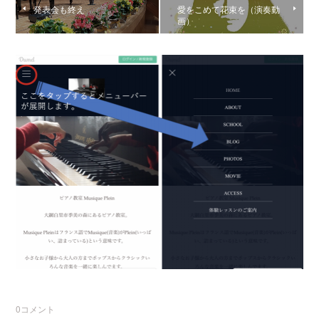
発表会も終え
愛をこめて花束を（演奏動
画）
0
コメント