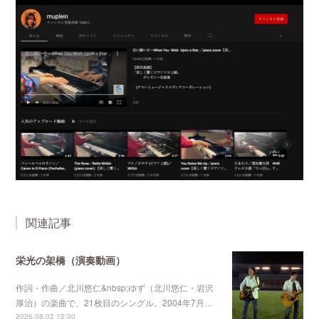
関連記事
栄光の架橋（演奏動画）
作詞・作曲／北川悠仁&nbsp;ゆず（北川悠仁・岩沢
厚治）の楽曲で、21枚目のシングル。2004年7月…
2026.08.02 12:00