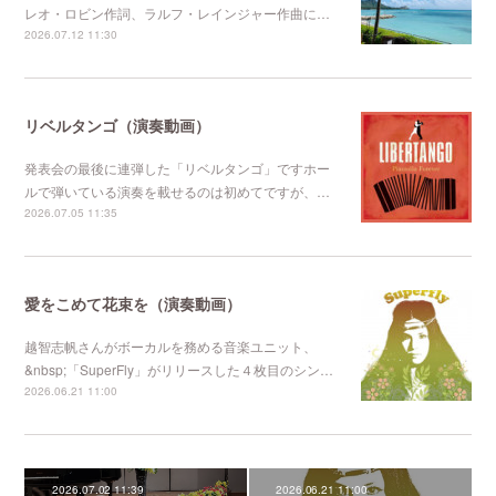
レオ・ロビン作詞、ラルフ・レインジャー作曲に…
2026.07.12 11:30
リベルタンゴ（演奏動画）
発表会の最後に連弾した「リベルタンゴ」ですホー
ルで弾いている演奏を載せるのは初めてですが、…
2026.07.05 11:35
愛をこめて花束を（演奏動画）
越智志帆さんがボーカルを務める音楽ユニット、
&nbsp;「SuperFly」がリリースした４枚目のシン…
2026.06.21 11:00
2026.07.02 11:39
2026.06.21 11:00