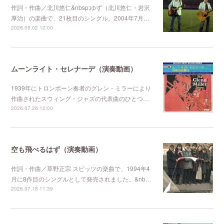
作詞・作曲／北川悠仁&nbsp;ゆず（北川悠仁・岩沢
厚治）の楽曲で、21枚目のシングル。2004年7月…
2026.08.02 12:00
ムーンライト・セレナーデ（演奏動画）
1939年にトロンボーン奏者のグレン・ミラーにより
作曲されたスウィング・ジャズの代表曲のひとつ…
2026.07.26 12:00
空も飛べるはず（演奏動画）
作詞・作曲／草野正宗 スピッツの楽曲で、1994年4
月に8作目のシングルとして発売されました。&nb…
2026.07.18 11:39