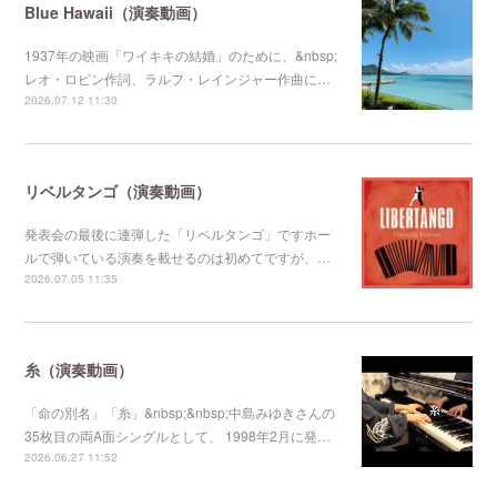
Blue Hawaii（演奏動画）
1937年の映画「ワイキキの結婚」のために、&nbsp;
レオ・ロビン作詞、ラルフ・レインジャー作曲に…
2026.07.12 11:30
リベルタンゴ（演奏動画）
発表会の最後に連弾した「リベルタンゴ」ですホー
ルで弾いている演奏を載せるのは初めてですが、…
2026.07.05 11:35
糸（演奏動画）
「命の別名」「糸」&nbsp;&nbsp;中島みゆきさんの
35枚目の両A面シングルとして、 1998年2月に発…
2026.06.27 11:52