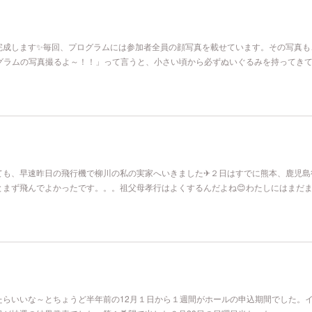
完成します✨毎回、プログラムには参加者全員の顔写真を載せています。その写真も
ログラムの写真撮るよ～！！」って言うと、小さい頃から必ずぬいぐるみを持ってき
ても、早速昨日の飛行機で柳川の私の実家へいきました✈２日はすでに熊本、鹿児島
とまず飛んでよかったです。。。祖父母孝行はよくするんだよね😊わたしにはまだ
たらいいな～とちょうど半年前の12月１日から１週間がホールの申込期間でした。