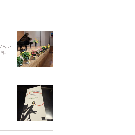
がない
今回…