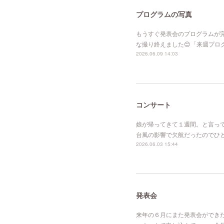
プログラムの写真
もうすぐ発表会のプログラムが
な撮り終えました😊「来週プ
2026.06.09 14:03
コンサート
娘が帰ってきて１週間。と言っ
台風の影響で欠航だったのでひ
2026.06.03 15:44
発表会
来年の６月にまた発表会ができ