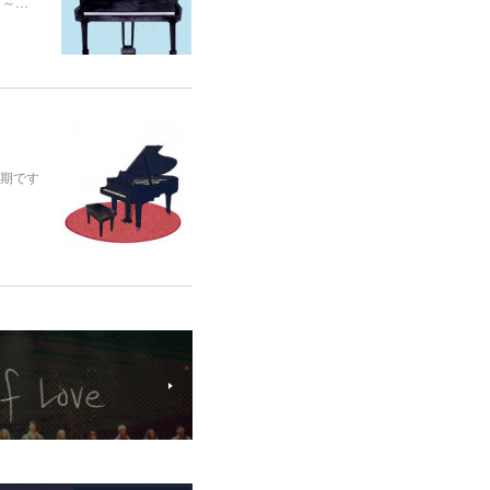
～～…
時期です