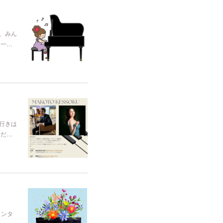
、みん
て一…
行きは
まだ…
インタ