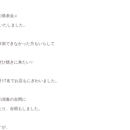
の発表会♫
終了いたしました。
参加できなかった方もいらして
ぜひ聴きに来たい✨
計17名でお店もにぎわいました。
の演奏の合間に
たり、合唱もしました。
すが、