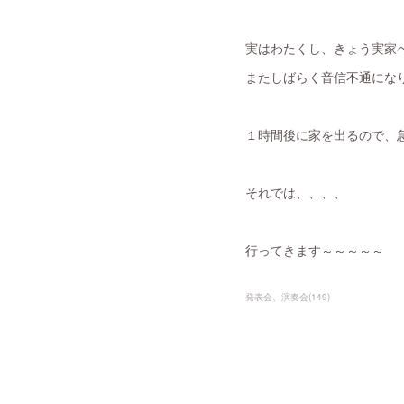
実はわたくし、きょう実家
またしばらく音信不通にな
１時間後に家を出るので、急
それでは、、、、
行ってきます～～～～～
発表会、演奏会
(
149
)