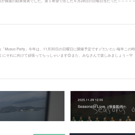
日が抽選の結果発表でした。第１希望で出した６月28日の日曜日当たった～～～～
Musuc Party」今年は、11月30日の日曜日に開催予定です♫”だいたい毎年この
くにそれに向けて頑張ってらっしゃいます😊また、みなさんで楽しみましょう～💛
2025.11.29 12:00
Seasons of Love（演奏動画）