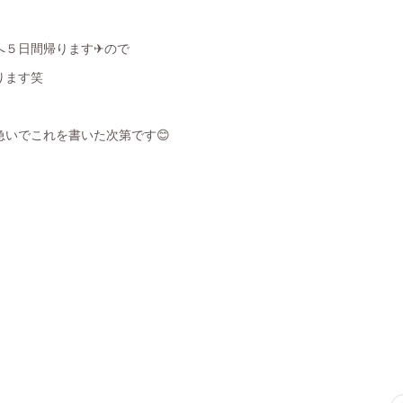
へ５日間帰ります✈ので
ります笑
いでこれを書いた次第です😊