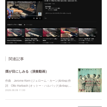
関連記事
煙が目にしみる（演奏動画）
作曲 Jerome Kern (ジェローム・カーン)&nbsp;作
詞 Otto Harbach (オットー・ハルバック)&nbsp;…
2026.08.09 11:00