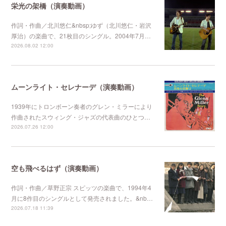
栄光の架橋（演奏動画）
作詞・作曲／北川悠仁&nbsp;ゆず（北川悠仁・岩沢
厚治）の楽曲で、21枚目のシングル。2004年7月…
2026.08.02 12:00
ムーンライト・セレナーデ（演奏動画）
1939年にトロンボーン奏者のグレン・ミラーにより
作曲されたスウィング・ジャズの代表曲のひとつ…
2026.07.26 12:00
空も飛べるはず（演奏動画）
作詞・作曲／草野正宗 スピッツの楽曲で、1994年4
月に8作目のシングルとして発売されました。&nb…
2026.07.18 11:39