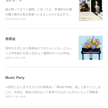
娘が帰ってきて１週間。と言っても、早速昨日の飛
行機で柳川の私の実家へいきました✈２日はすで…
2026.06.03 15:44
発表会
来年の６月にまた発表会ができたらいいな～とちょ
うど半年前の12月１日から１週間がホールの申込…
2025.12.09 13:56
Music Party
４回目となります大人だけの発表会♫「Music Party」楽しく終了いたしま
した。今回は、都合が合わなくて参加できなかった方もいらして演奏者…
2025.11.30 18:06