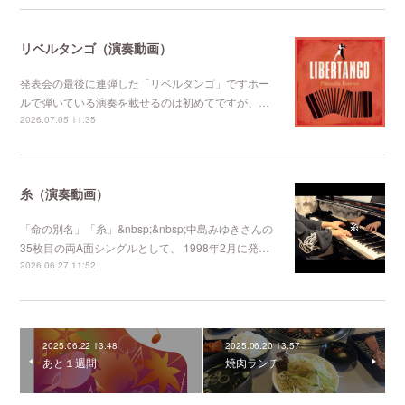
リベルタンゴ（演奏動画）
発表会の最後に連弾した「リベルタンゴ」ですホー
ルで弾いている演奏を載せるのは初めてですが、…
2026.07.05 11:35
糸（演奏動画）
「命の別名」「糸」&nbsp;&nbsp;中島みゆきさんの
35枚目の両A面シングルとして、 1998年2月に発…
2026.06.27 11:52
2025.06.22 13:48
2025.06.20 13:57
あと１週間
焼肉ランチ