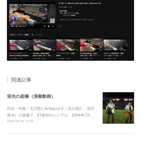
関連記事
栄光の架橋（演奏動画）
作詞・作曲／北川悠仁&nbsp;ゆず（北川悠仁・岩沢
厚治）の楽曲で、21枚目のシングル。2004年7月…
2026.08.02 12:00