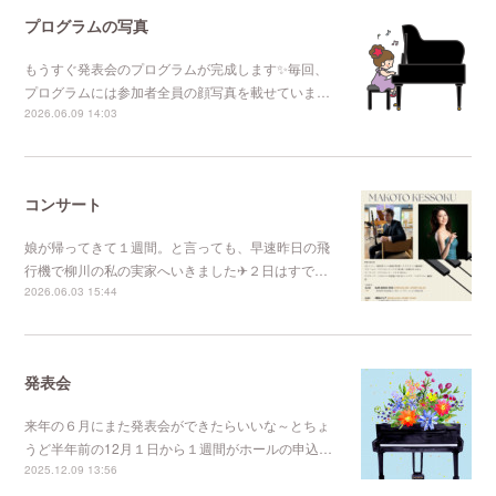
プログラムの写真
もうすぐ発表会のプログラムが完成します✨毎回、
プログラムには参加者全員の顔写真を載せていま…
2026.06.09 14:03
コンサート
娘が帰ってきて１週間。と言っても、早速昨日の飛
行機で柳川の私の実家へいきました✈２日はすで…
2026.06.03 15:44
発表会
来年の６月にまた発表会ができたらいいな～とちょ
うど半年前の12月１日から１週間がホールの申込…
2025.12.09 13:56