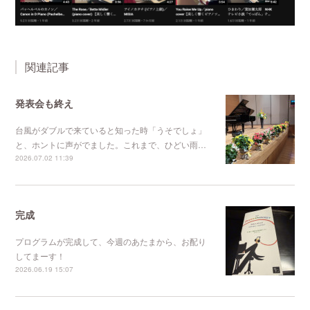
関連記事
発表会も終え
台風がダブルで来ていると知った時「うそでしょ」
と、ホントに声がでました。これまで、ひどい雨…
2026.07.02 11:39
完成
プログラムが完成して、今週のあたまから、お配り
してまーす！
2026.06.19 15:07