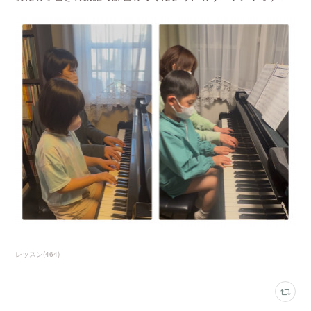
レッスン
(
464
)