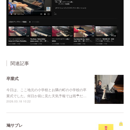
関連記事
卒業式
今日は、ここ地元の小学校とお隣の町の小学校の卒
業式でした。何日か前に見た天気予報では雨☂だ…
2026.03.18 10:22
鳩サブレ