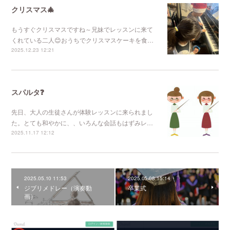
クリスマス🎄
もうすぐクリスマスですね～兄妹でレッスンに来て
くれている二人😊おうちでクリスマスケーキを食…
2025.12.23 12:21
スパルタ❓
先日、大人の生徒さんが体験レッスンに来られまし
た。とても和やかに、、いろんな会話もはずみレ…
2025.11.17 12:12
2025.05.10 11:53
2025.05.08 15:14
ジブリメドレー（演奏動
卒業式
画）