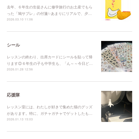
去年、６年生の生徒さんに修学旅行のお土産でもら
った「鳩サブレ」の付箋✨あまりにリアルで、夕…
2026.03.10 11:06
シール
レッスンの終わり、出席カードにシールを貼って帰
ります😊６年生の子も中学生も、「ん～～今日ど…
2026.01.28 12:56
応援隊
レッスン室には、わたしが好きで集めた猫のグッズ
があります。特に、ガチャガチャでゲットしたも…
2026.01.13 15:03