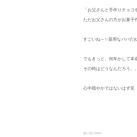
「お父さんと手作りチョコ
ただお父さんの方がお菓子
すごいね～✨器用なパパだね
でもきっと、何年かして本
その時はどうなんだろう。。
心中穏やかではないはず笑
独り言
(
1064
)