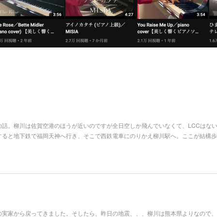
の話。柳川は佐賀空港のほうが近いのですが全日空しか飛んでいなくて、LCCはな
すると地下鉄で福岡天神へ行き、そこで西鉄電車にのりかえ柳川駅へ。ここが結構歩
の実家から戻ってきました。そしたら、昨日の地震、、、柳川は熊本県よりなので、