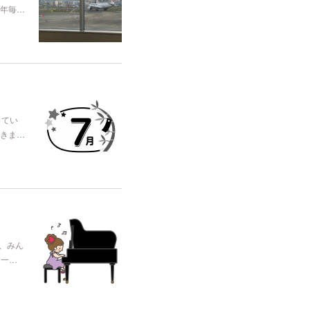
年毎…
ってい
きま…
、みん
て一…