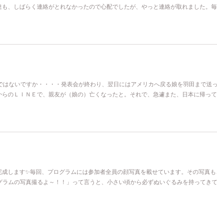
達も、しばらく連絡がとれなかったので心配でしたが、やっと連絡が取れました。毎
分ではないですか・・・・発表会が終わり、翌日にはアメリカへ戻る娘を羽田まで送
からのＬＩＮＥで、親友が（娘の）亡くなったと。それで、急遽また、日本に帰って
完成します✨毎回、プログラムには参加者全員の顔写真を載せています。その写真も
ログラムの写真撮るよ～！！」って言うと、小さい頃から必ずぬいぐるみを持ってき