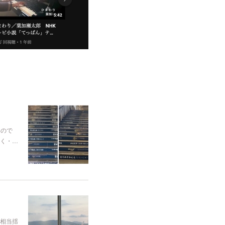
いので
く・…
相当揺