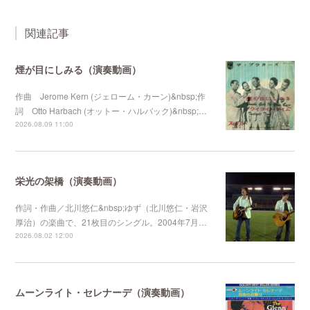
関連記事
煙が目にしみる（演奏動画）
作曲 Jerome Kern (ジェローム・カーン)&nbsp;作
詞 Otto Harbach (オットー・ハルバック)&nbsp;…
2026.08.09 11:00
栄光の架橋（演奏動画）
作詞・作曲／北川悠仁&nbsp;ゆず（北川悠仁・岩沢
厚治）の楽曲で、21枚目のシングル。2004年7月…
2026.08.02 12:00
ムーンライト・セレナーデ（演奏動画）