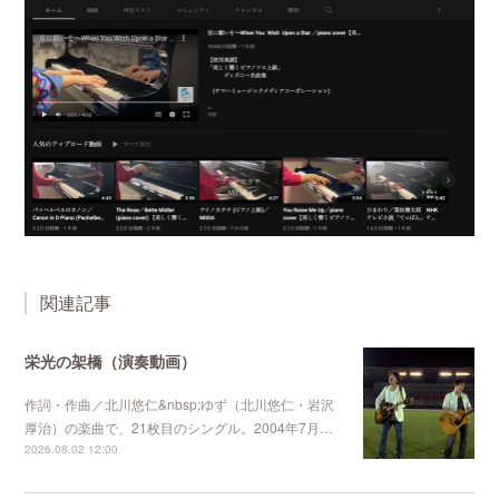
関連記事
栄光の架橋（演奏動画）
作詞・作曲／北川悠仁&nbsp;ゆず（北川悠仁・岩沢
厚治）の楽曲で、21枚目のシングル。2004年7月…
2026.08.02 12:00