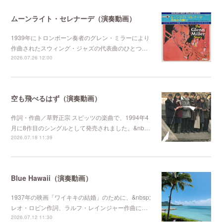
ムーンライト・セレナーデ（演奏動画）
1939年にトロンボーン奏者のグレン・ミラーにより
作曲されたスウィング・ジャズの代表曲のひとつ…
2026.07.26 12:00
空も飛べるはず（演奏動画）
作詞・作曲／草野正宗 スピッツの楽曲で、1994年4
月に8作目のシングルとして発売されました。&nb…
2026.07.18 11:39
Blue Hawaii（演奏動画）
1937年の映画「ワイキキの結婚」のために、&nbsp;
レオ・ロビン作詞、ラルフ・レインジャー作曲に…
2026.07.12 11:30