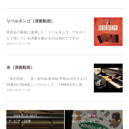
リベルタンゴ（演奏動画）
発表会の最後に連弾した「リベルタンゴ」ですホー
ルで弾いている演奏を載せるのは初めてですが、…
2026.07.05 11:35
糸（演奏動画）
「命の別名」「糸」&nbsp;&nbsp;中島みゆきさんの
35枚目の両A面シングルとして、 1998年2月に発…
2026.06.27 11:52
2024.07.21 08:07
2024.07.18 12:56
ピアノ試弾
ゆびのたいそう