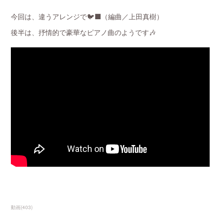
今回は、違うアレンジで🐦‍⬛（編曲／上田真樹）
後半は、抒情的で豪華なピアノ曲のようです🎶
動画
(
403
)