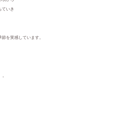
ちていき
季節を実感しています。
。。