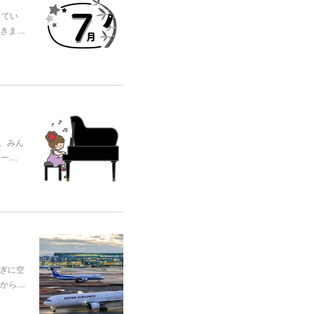
ってい
きま…
、みん
て一…
ぎに空
から…