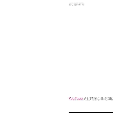
独り言
(
1063
)
YouTube
でも好きな曲を弾