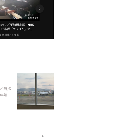
相当揺
年毎…