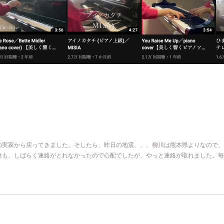
の実家から戻ってきました。そしたら、昨日の地震、、、柳川は熊本県よりなので、
達も、しばらく連絡がとれなかったので心配でしたが、やっと連絡が取れました。毎