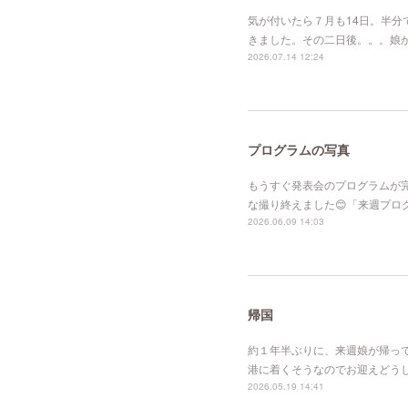
気が付いたら７月も14日。半
きました。その二日後。。。娘
2026.07.14 12:24
プログラムの写真
もうすぐ発表会のプログラムが
な撮り終えました😊「来週プ
2026.06.09 14:03
帰国
約１年半ぶりに、来週娘が帰っ
港に着くそうなのでお迎えどう
2026.05.19 14:41