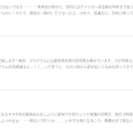
分ではないですか・・・・発表会が終わり、翌日にはアメリカへ戻る娘を羽田まで送
からのＬＩＮＥで、親友が（娘の）亡くなったと。それで、急遽また、日本に帰って
完成します✨毎回、プログラムには参加者全員の顔写真を載せています。その写真も
ログラムの写真撮るよ～！！」って言うと、小さい頃から必ずぬいぐるみを持ってき
てきます✈今年の発表会も久しぶりに参加です😊ちょうど来週の月曜日、朝方４時過
しよっかなぁ・・・寝ないで行くか、、、いやでも朝になるころ、睡魔がきて危ない