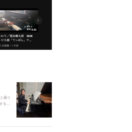
と曇り
する…