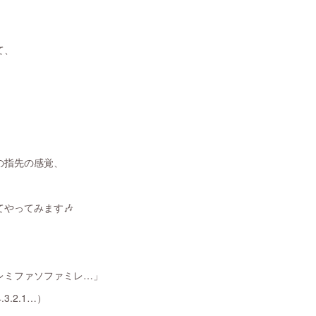
て、
の指先の感覚、
やってみます🎶
レミファソファミレ…」
.4.3.2.1…）