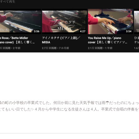
隣の町の小学校の卒業式でした。何日か前に見た天気予報では雨☂だったのにちょっ
とてもいい日でした✨４月から中学生になる生徒さんは４人。卒業式で合唱の伴奏を