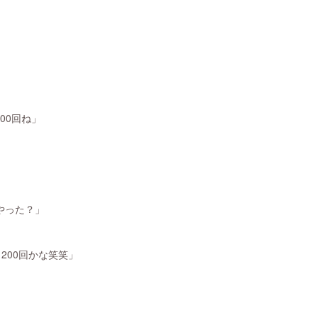
！
00回ね」
やった？」
200回かな笑笑」