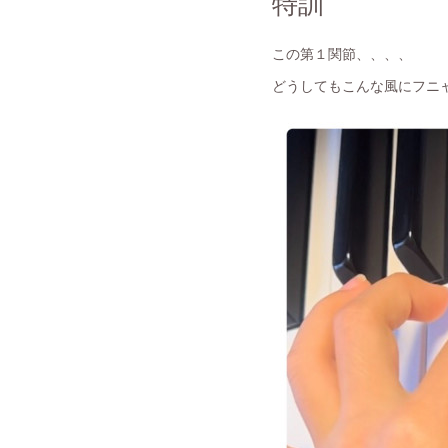
特訓
この第１関節、、、、
どうしてもこんな風にフニ