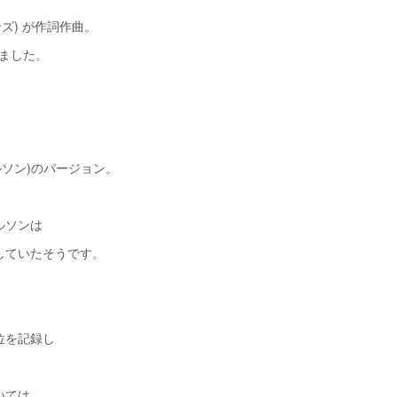
ァンズ) が作詞作曲。
れました。
ー・ニルソン)のバージョン。
ルソンは
していたそうです。
位を記録し
いては