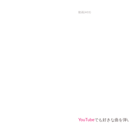
動画
(
403
)
YouTube
でも好きな曲を弾