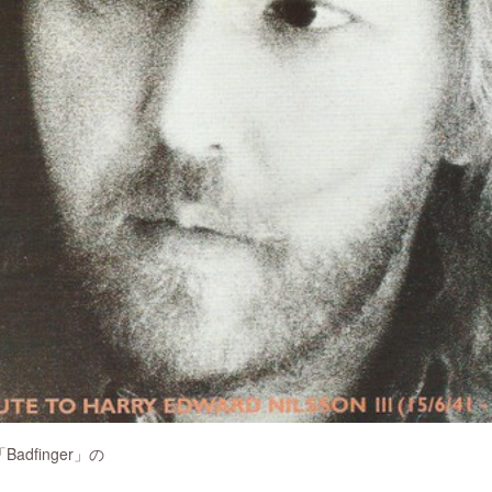
dfinger」の
と