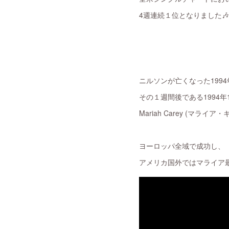
4週連続１位となりました🎶
ニルソンが亡くなった1994
その１週間後である1994年
Mariah Carey (マライ
ヨーロッパ全域で成功し、
アメリカ国外ではマライア