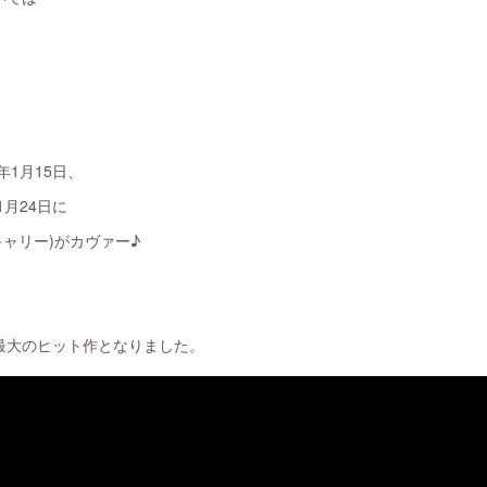
年1月15日、
1月24日に
ア・キャリー)がカヴァー♪
最大のヒット作となりました。