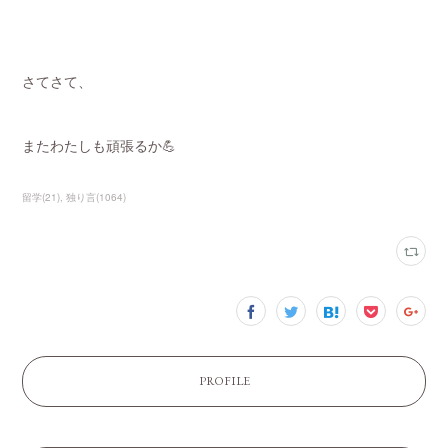
さてさて、
またわたしも頑張るか💪
留学
(
21
)
独り言
(
1064
)
PROFILE