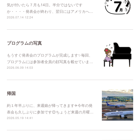
気が付いたら７月も14日。半分ではないです
か・・・・発表会が終わり、翌日にはアメリカへ…
2026.07.14 12:24
プログラムの写真
もうすぐ発表会のプログラムが完成します✨毎回、
プログラムには参加者全員の顔写真を載せていま…
2026.06.09 14:03
帰国
約１年半ぶりに、来週娘が帰ってきます✈今年の発
表会も久しぶりに参加です😊ちょうど来週の月曜…
2026.05.19 14:41