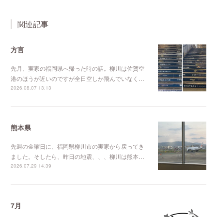
関連記事
方言
先月、実家の福岡県へ帰った時の話。柳川は佐賀空
港のほうが近いのですが全日空しか飛んでいなく…
2026.08.07 13:13
熊本県
先週の金曜日に、福岡県柳川市の実家から戻ってき
ました。そしたら、昨日の地震、、、柳川は熊本…
2026.07.29 14:39
7月