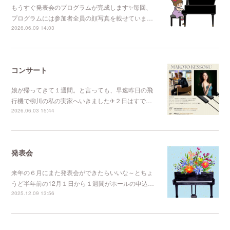
もうすぐ発表会のプログラムが完成します✨毎回、
プログラムには参加者全員の顔写真を載せていま…
2026.06.09 14:03
コンサート
娘が帰ってきて１週間。と言っても、早速昨日の飛
行機で柳川の私の実家へいきました✈２日はすで…
2026.06.03 15:44
発表会
来年の６月にまた発表会ができたらいいな～とちょ
うど半年前の12月１日から１週間がホールの申込…
2025.12.09 13:56