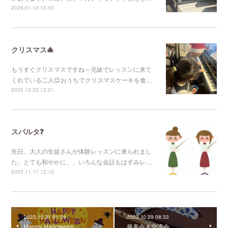
2026.01.13 15:03
クリスマス🎄
もうすぐクリスマスですね～兄妹でレッスンに来て
くれている二人😊おうちでクリスマスケーキを食…
2025.12.23 12:21
スパルタ❓
先日、大人の生徒さんが体験レッスンに来られまし
た。とても和やかに、、いろんな会話もはずみレ…
2025.11.17 12:12
2023.10.31 01:24
2023.10.29 08:33
Happy Halloween
発表会＆交流会