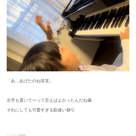
「あ…あげたのね笑笑」
左手も置いてーって言えばよかったんだね😁
それにしても可愛すぎる勘違い😅💦
レッスン
(
464
)