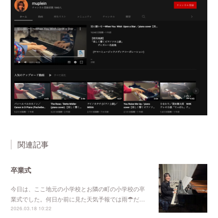
関連記事
卒業式
今日は、ここ地元の小学校とお隣の町の小学校の卒
業式でした。何日か前に見た天気予報では雨☂だ…
2026.03.18 10:22