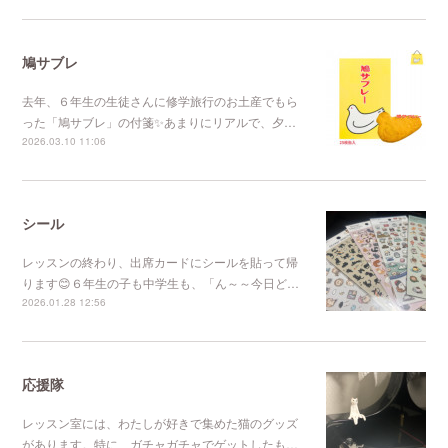
鳩サブレ
去年、６年生の生徒さんに修学旅行のお土産でもら
った「鳩サブレ」の付箋✨あまりにリアルで、夕…
2026.03.10 11:06
シール
レッスンの終わり、出席カードにシールを貼って帰
ります😊６年生の子も中学生も、「ん～～今日ど…
2026.01.28 12:56
応援隊
レッスン室には、わたしが好きで集めた猫のグッズ
があります。特に、ガチャガチャでゲットしたも…