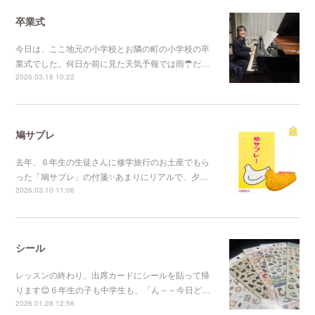
卒業式
今日は、ここ地元の小学校とお隣の町の小学校の卒
業式でした。何日か前に見た天気予報では雨☂だ…
2026.03.18 10:22
鳩サブレ
去年、６年生の生徒さんに修学旅行のお土産でもら
った「鳩サブレ」の付箋✨あまりにリアルで、夕…
2026.03.10 11:06
シール
レッスンの終わり、出席カードにシールを貼って帰
ります😊６年生の子も中学生も、「ん～～今日ど…
2026.01.28 12:56