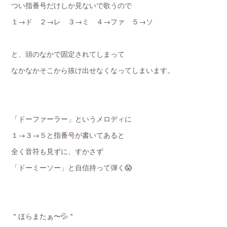
つい指番号だけしか見ないで歌うので
１→ド ２→レ ３→ミ ４→ファ ５→ソ
と、頭のなかで固定されてしまって
なかなかそこから抜け出せなくなってしまいます。
「ドーファーラー」というメロディに
１→３→５と指番号が書いてあると
全く音符も見ずに、すかさず
「ドーミーソー」と自信持って弾く😱
＂ほらまたぁ〜💦＂