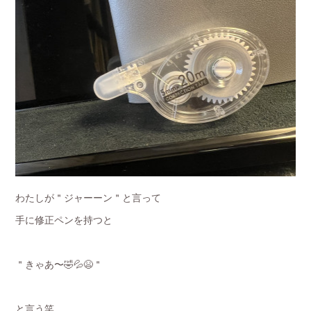
わたしが＂ジャーーン＂と言って
手に修正ペンを持つと
＂きゃあ〜🤣💦😫＂
と言う笑