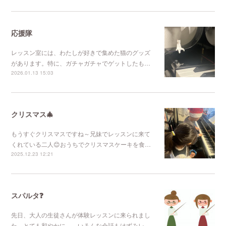
応援隊
レッスン室には、わたしが好きで集めた猫のグッズ
があります。特に、ガチャガチャでゲットしたも…
2026.01.13 15:03
クリスマス🎄
もうすぐクリスマスですね～兄妹でレッスンに来て
くれている二人😊おうちでクリスマスケーキを食…
2025.12.23 12:21
スパルタ❓
先日、大人の生徒さんが体験レッスンに来られまし
た。とても和やかに、、いろんな会話もはずみレ…