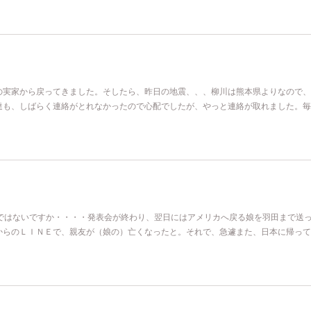
の実家から戻ってきました。そしたら、昨日の地震、、、柳川は熊本県よりなので、
達も、しばらく連絡がとれなかったので心配でしたが、やっと連絡が取れました。毎
分ではないですか・・・・発表会が終わり、翌日にはアメリカへ戻る娘を羽田まで送
からのＬＩＮＥで、親友が（娘の）亡くなったと。それで、急遽また、日本に帰って