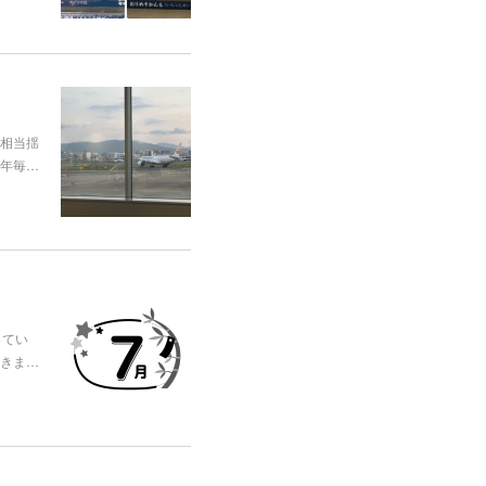
相当揺
年毎…
ってい
きま…