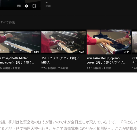
の話。柳川は佐賀空港のほうが近いのですが全日空しか飛んでいなくて、LCCはな
すると地下鉄で福岡天神へ行き、そこで西鉄電車にのりかえ柳川駅へ。ここが結構歩