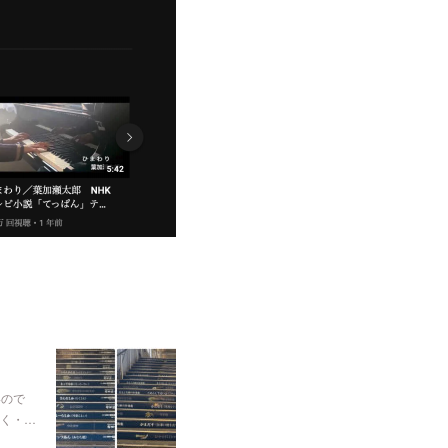
いので
く・…