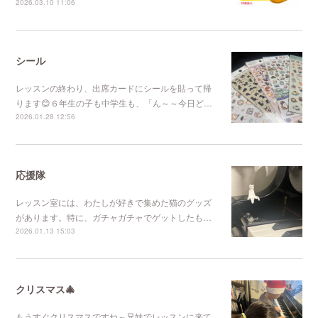
2026.03.10 11:06
シール
レッスンの終わり、出席カードにシールを貼って帰
ります😊６年生の子も中学生も、「ん～～今日ど…
2026.01.28 12:56
応援隊
レッスン室には、わたしが好きで集めた猫のグッズ
があります。特に、ガチャガチャでゲットしたも…
2026.01.13 15:03
クリスマス🎄
もうすぐクリスマスですね～兄妹でレッスンに来て