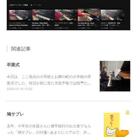
関連記事
卒業式
今日は、ここ地元の小学校とお隣の町の小学校の卒
業式でした。何日か前に見た天気予報では雨☂だ…
2026.03.18 10:22
鳩サブレ
去年、６年生の生徒さんに修学旅行のお土産でもら
った「鳩サブレ」の付箋✨あまりにリアルで、夕…