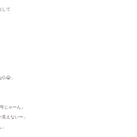
出して
😂」
記号じゃーん」
か見えない〜」
ん」