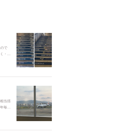
いので
く・…
相当揺
年毎…