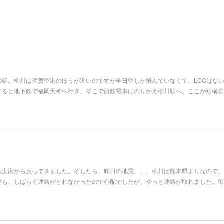
の話。柳川は佐賀空港のほうが近いのですが全日空しか飛んでいなくて、LCCはな
すると地下鉄で福岡天神へ行き、そこで西鉄電車にのりかえ柳川駅へ。ここが結構歩
の実家から戻ってきました。そしたら、昨日の地震、、、柳川は熊本県よりなので、
達も、しばらく連絡がとれなかったので心配でしたが、やっと連絡が取れました。毎