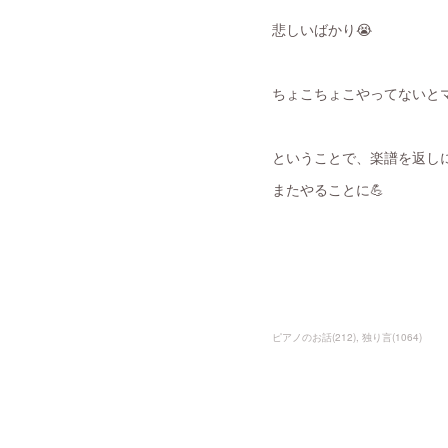
悲しいばかり😭
ちょこちょこやってないと
ということで、楽譜を返し
またやることに💪
ピアノのお話
(
212
)
独り言
(
1064
)