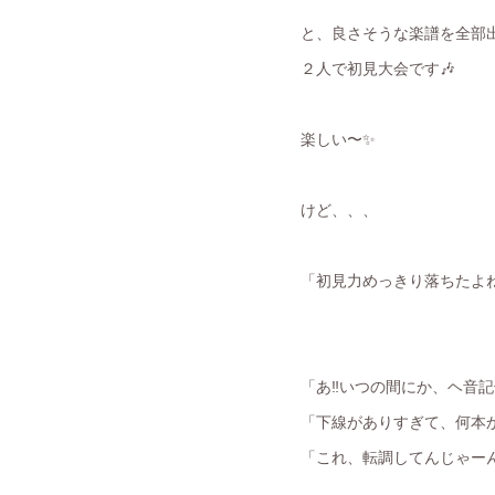
と、良さそうな楽譜を全部
２人で初見大会です🎶
楽しい〜✨
けど、、、
「初見力めっきり落ちたよね
「あ‼️いつの間にか、ヘ音
「下線がありすぎて、何本
「これ、転調してんじゃー