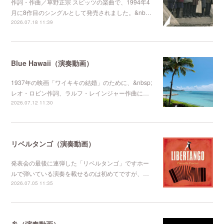
作詞・作曲／草野正宗 スピッツの楽曲で、1994年4
月に8作目のシングルとして発売されました。&nb…
2026.07.18 11:39
Blue Hawaii（演奏動画）
1937年の映画「ワイキキの結婚」のために、&nbsp;
レオ・ロビン作詞、ラルフ・レインジャー作曲に…
2026.07.12 11:30
リベルタンゴ（演奏動画）
発表会の最後に連弾した「リベルタンゴ」ですホー
ルで弾いている演奏を載せるのは初めてですが、…
2026.07.05 11:35
糸（演奏動画）