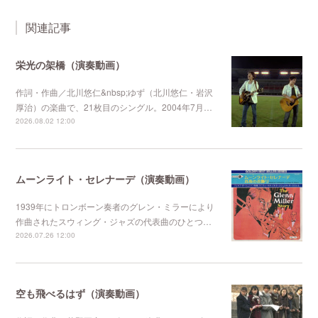
関連記事
栄光の架橋（演奏動画）
作詞・作曲／北川悠仁&nbsp;ゆず（北川悠仁・岩沢
厚治）の楽曲で、21枚目のシングル。2004年7月…
2026.08.02 12:00
ムーンライト・セレナーデ（演奏動画）
1939年にトロンボーン奏者のグレン・ミラーにより
作曲されたスウィング・ジャズの代表曲のひとつ…
2026.07.26 12:00
空も飛べるはず（演奏動画）