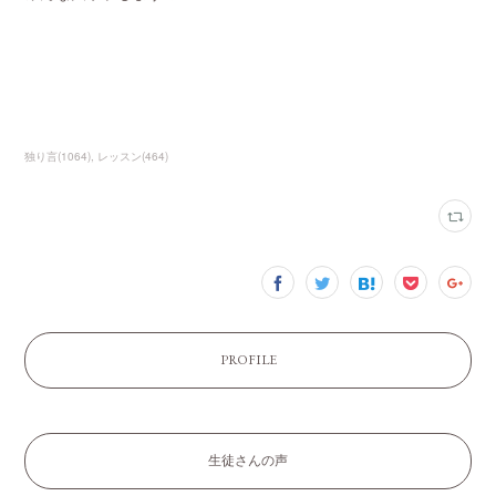
独り言
(
1064
)
レッスン
(
464
)
PROFILE
生徒さんの声