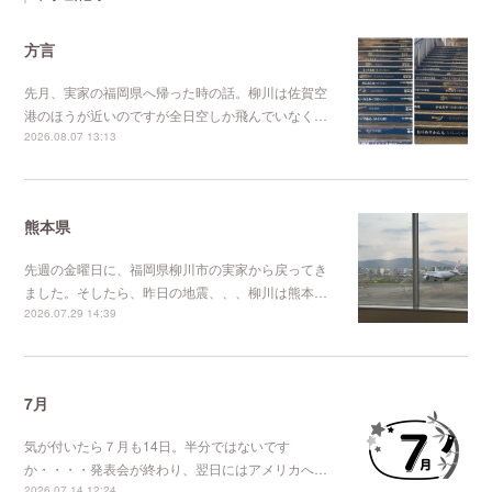
方言
先月、実家の福岡県へ帰った時の話。柳川は佐賀空
港のほうが近いのですが全日空しか飛んでいなく…
2026.08.07 13:13
熊本県
先週の金曜日に、福岡県柳川市の実家から戻ってき
ました。そしたら、昨日の地震、、、柳川は熊本…
2026.07.29 14:39
7月
気が付いたら７月も14日。半分ではないです
か・・・・発表会が終わり、翌日にはアメリカへ…
2026.07.14 12:24