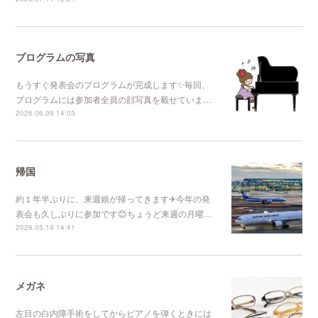
プログラムの写真
もうすぐ発表会のプログラムが完成します✨毎回、
プログラムには参加者全員の顔写真を載せていま…
2026.06.09 14:03
帰国
約１年半ぶりに、来週娘が帰ってきます✈今年の発
表会も久しぶりに参加です😊ちょうど来週の月曜…
2026.05.19 14:41
メガネ
左目の白内障手術をしてからピアノを弾くときには