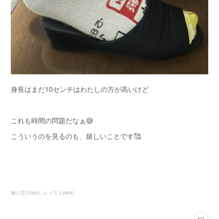
身長はまだ10センチはわたしの方が高いけど
これも時間の問題だなぁ😅
こういうのを見るのも、嬉しいことです🥰
独り言
(
1064
)
レッスン
(
464
)