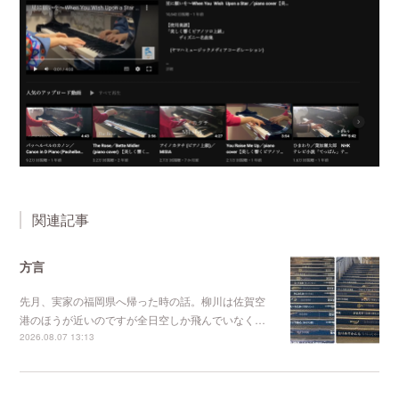
関連記事
方言
先月、実家の福岡県へ帰った時の話。柳川は佐賀空
港のほうが近いのですが全日空しか飛んでいなく…
2026.08.07 13:13