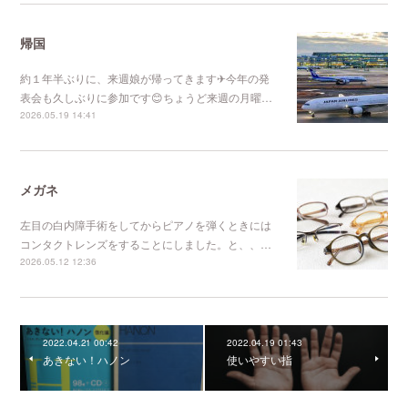
帰国
約１年半ぶりに、来週娘が帰ってきます✈今年の発
表会も久しぶりに参加です😊ちょうど来週の月曜…
2026.05.19 14:41
メガネ
左目の白内障手術をしてからピアノを弾くときには
コンタクトレンズをすることにしました。と、、…
2026.05.12 12:36
2022.04.21 00:42
2022.04.19 01:43
あきない！ハノン
使いやすい指