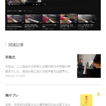
関連記事
卒業式
今日は、ここ地元の小学校とお隣の町の小学校の卒
業式でした。何日か前に見た天気予報では雨☂だ…
2026.03.18 10:22
鳩サブレ
去年、６年生の生徒さんに修学旅行のお土産でもら