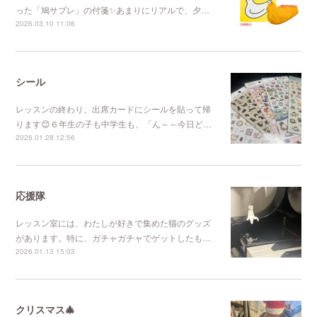
った「鳩サブレ」の付箋✨あまりにリアルで、夕…
2026.03.10 11:06
シール
レッスンの終わり、出席カードにシールを貼って帰
ります😊６年生の子も中学生も、「ん～～今日ど…
2026.01.28 12:56
応援隊
レッスン室には、わたしが好きで集めた猫のグッズ
があります。特に、ガチャガチャでゲットしたも…
2026.01.13 15:03
クリスマス🎄