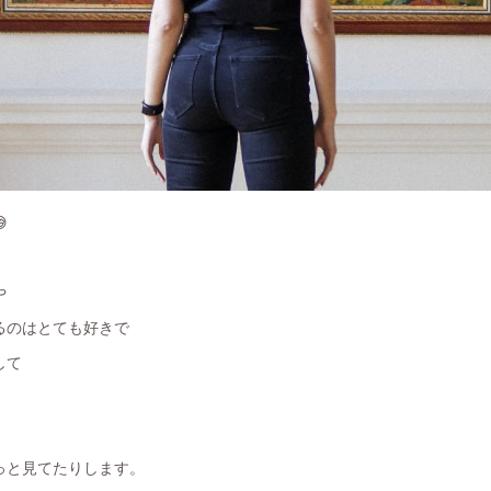

や
るのはとても好きで
して
っと見てたりします。