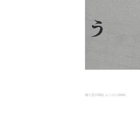
独り言
(
1063
)
レッスン
(
464
)