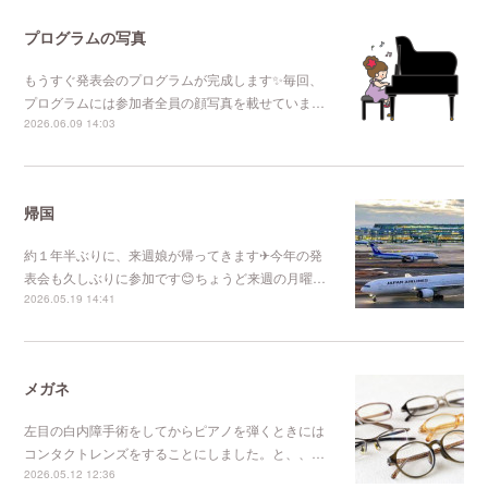
プログラムの写真
もうすぐ発表会のプログラムが完成します✨毎回、
プログラムには参加者全員の顔写真を載せていま…
2026.06.09 14:03
帰国
約１年半ぶりに、来週娘が帰ってきます✈今年の発
表会も久しぶりに参加です😊ちょうど来週の月曜…
2026.05.19 14:41
メガネ
左目の白内障手術をしてからピアノを弾くときには
コンタクトレンズをすることにしました。と、、…
2026.05.12 12:36