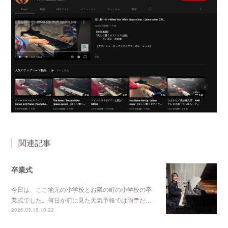
関連記事
卒業式
今日は、ここ地元の小学校とお隣の町の小学校の卒
業式でした。何日か前に見た天気予報では雨☂だ…
2026.03.18 10:22