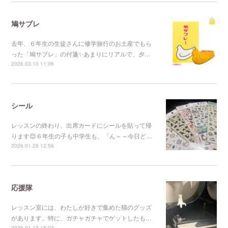
鳩サブレ
去年、６年生の生徒さんに修学旅行のお土産でもら
った「鳩サブレ」の付箋✨あまりにリアルで、夕…
2026.03.10 11:06
シール
レッスンの終わり、出席カードにシールを貼って帰
ります😊６年生の子も中学生も、「ん～～今日ど…
2026.01.28 12:56
応援隊
レッスン室には、わたしが好きで集めた猫のグッズ
があります。特に、ガチャガチャでゲットしたも…
2026.01.13 15:03