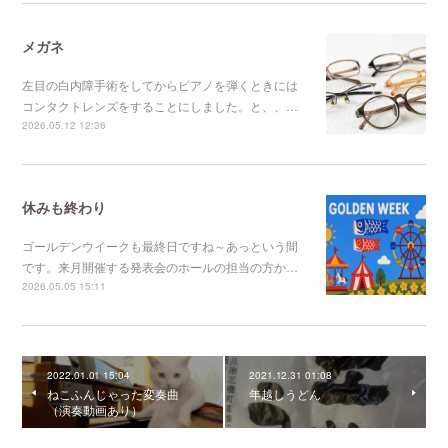
メガネ
左目の白内障手術をしてからピアノを弾くときには
コンタクトレンズをすることにしました。と、、…
2026.05.12 12:36
休みも終わり
ゴールデンウイークも最終日ですね～あっという間
です。来月開催する発表会のホールの担当の方か…
2026.05.05 15:11
2022.01.01 15:04
2021.12.31 01:08
ねこふんじゃった変奏曲
年越しうどん
（演奏動画あり）