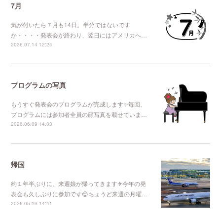
7月
気が付いたら７月も14日。半分ではないです
か・・・・発表会が終わり、翌日にはアメリカへ…
2026.07.14 12:24
プログラムの写真
もうすぐ発表会のプログラムが完成します✨毎回、
プログラムには参加者全員の顔写真を載せていま…
2026.06.09 14:03
帰国
約１年半ぶりに、来週娘が帰ってきます✈今年の発
表会も久しぶりに参加です😊ちょうど来週の月曜…
2026.05.19 14:41