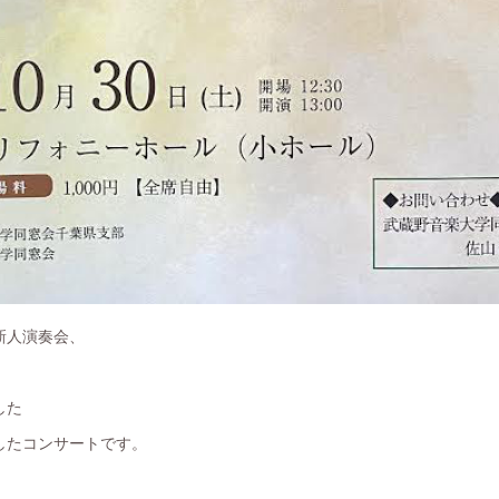
新人演奏会、
した
したコンサートです。