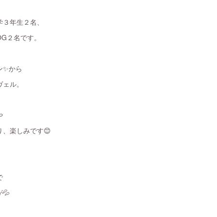
学３年生２名、
OG２名です。
ン✨から
ヴェル。
や
、楽しみです😊
で
💦